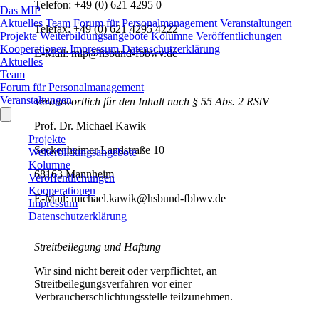
Telefon: +49 (0) 621 4295 0
Das MIP
Aktuelles
Team
Forum für Personalmanagement
Veranstaltungen
Telefax: +49 (0) 621 4295 4222
Projekte
Weiterbildungsangebote
Kolumne
Veröffentlichungen
Kooperationen
Impressum
Datenschutzerklärung
E-Mail: mip@hsbund-fbbwv.de
Aktuelles
Team
Forum für Personalmanagement
Veranstaltungen
Verantwortlich für den Inhalt nach § 55 Abs. 2 RStV
Prof. Dr. Michael Kawik
Projekte
Seckenheimer Landstraße 10
Weiterbildungsangebote
Kolumne
68163 Mannheim
Veröffentlichungen
Kooperationen
E-Mail: michael.kawik@hsbund-fbbwv.de
Impressum
Datenschutzerklärung
Streitbeilegung und Haftung
Wir sind nicht bereit oder verpflichtet, an
Streitbeilegungsverfahren vor einer
Verbraucherschlichtungsstelle teilzunehmen.